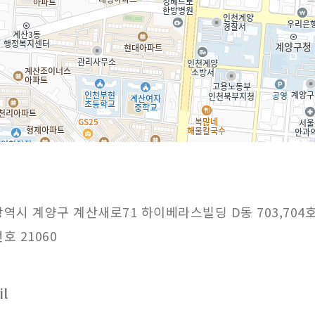
시 계양구 계산새로71 하이베라스빌딩 D동 703,704
 21060
l