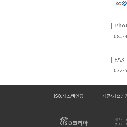
|
Pho
080-9
|
FAX
032-5
ISO/시스템인증
제품/기술인
본사 |
지사 | 