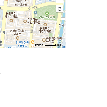
100m
호