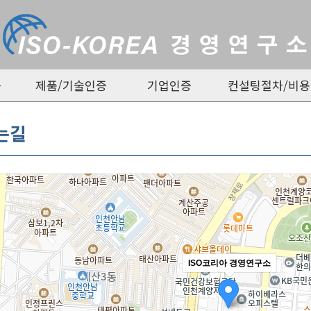
증
제품/기술인증
기업인증
컨설팅절차/비용
는길
ISO코리아 경영연구소