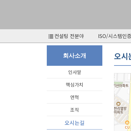
컨설팅 전분야
ISO/시스템인
오시
회사소개
인사말
핵심가치
연혁
조직
오시는길